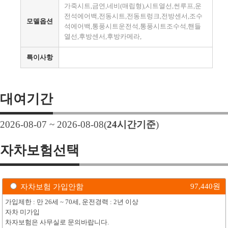
가죽시트,금연,네비(매립형),시트열선,썬루프,운
전석에어백,전동시트,전동트렁크,전방센서,조수
모델옵션
석에어백,통풍시트운전석,통풍시트조수석,핸들
열선,후방센서,후방카메라,
특이사항
대여기간
2026-08-07 ~ 2026-08-08
(
24
시간기준
)
자차보험선택
97,440
원
자차보험 가입안함
가입제한 : 만 26세 ~ 70세, 운전경력 : 2년 이상
자차 미가입
차자보험은 사무실로 문의바랍니다.