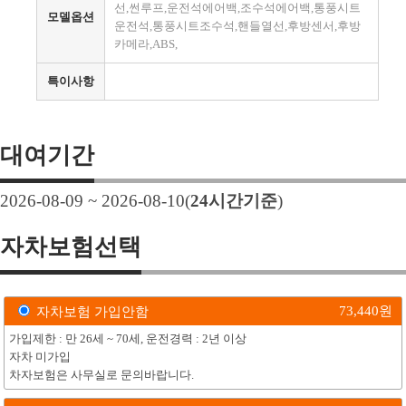
선,썬루프,운전석에어백,조수석에어백,통풍시트
모델옵션
운전석,통풍시트조수석,핸들열선,후방센서,후방
카메라,ABS,
특이사항
대여기간
2026-08-09 ~ 2026-08-10
(
24
시간기준
)
자차보험선택
73,440
원
자차보험 가입안함
가입제한 : 만 26세 ~ 70세, 운전경력 : 2년 이상
자차 미가입
차자보험은 사무실로 문의바랍니다.