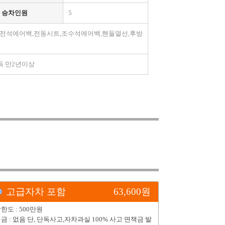
승차인원
5
,운전석에어백,전동시트,조수석에어백,핸들열선,후방
취득 만2년이상
고급자차 포함
63,600
원
한도 : 500만원
금 : 없음 단, 단독사고,자차과실 100% 사고 면책금 발