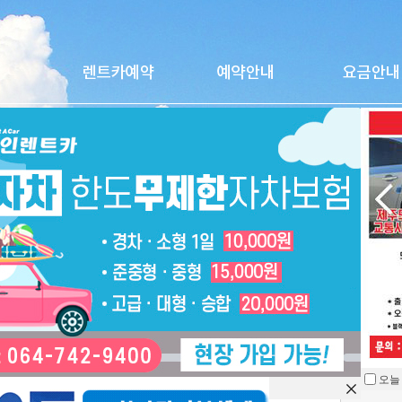
소나타디엣지2026(만26세-LPG)
오늘
을 열지 않습니다.
차종
중형