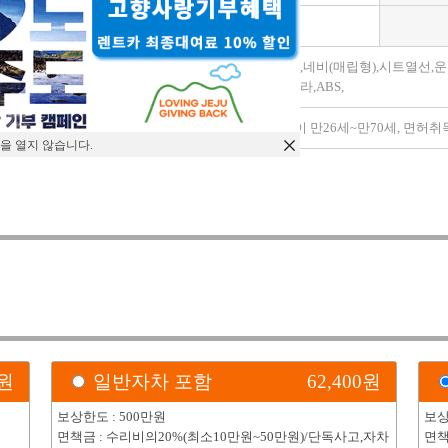
변속기
자동
가죽시트,금연,네비(매립형),시트열선
모델옵션
센서,후방카메라,ABS,
특이사항
대여조건 : 나이 만26세~만70세, 면허
을 열지 않습니다.
)
원
일반자차 포함
62,400
원
보상한도 : 500만원
보상
면책금 : 수리비의20%(최소10만원~50만원)/단독사고,자차
면책