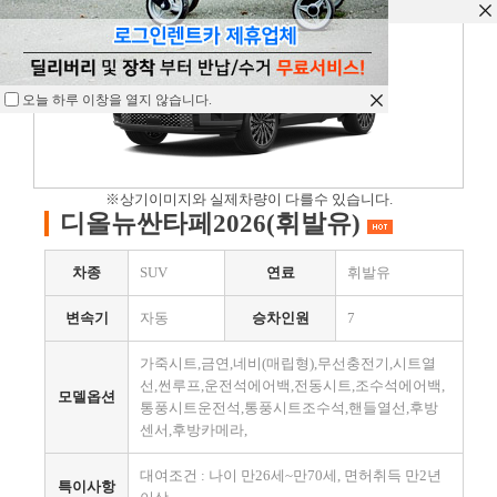
오늘 하루 이창을 열지 않습니다.
오늘 하루 이창을 열지 않습니다.
오늘 하루 이창을 열지 않습니다.
※상기이미지와 실제차량이 다를수 있습니다.
디올뉴싼타페2026(휘발유)
차종
SUV
연료
휘발유
변속기
자동
승차인원
7
가죽시트,금연,네비(매립형),무선충전기,시트열
선,썬루프,운전석에어백,전동시트,조수석에어백,
모델옵션
통풍시트운전석,통풍시트조수석,핸들열선,후방
센서,후방카메라,
대여조건 : 나이 만26세~만70세, 면허취득 만2년
특이사항