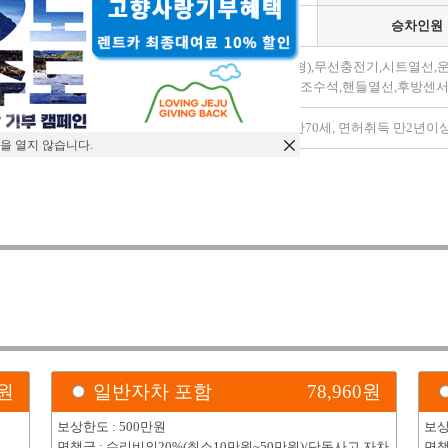
변속기
자동
승차인원
가죽시트,금연,네비(매립형),무선충전기,시트열선
모델옵션
통풍시트운전석,통풍시트조수석,핸들열선,후방센서,
특이사항
대여조건 : 나이 만26세~만70세, 면허취득 만2년이
을 열지 않습니다.
)
원
일반자차 포함
78,960
원
보상한도 : 500만원
보상
면책금 : 수리비의20%(최소10만원~50만원)/단독사고,자차
면책