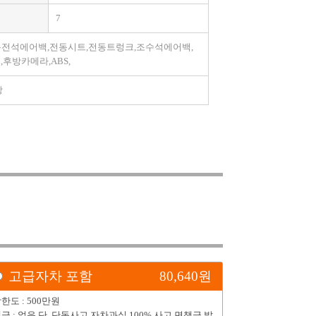
7
,운전석에어백,전동시트,전동트렁크,조수석에어백,
후방카메라,ABS,
상
고급자차 포함
80,640
원
한도 : 500만원
금 : 없음 단, 단독사고,자차과실 100% 사고 면책금 발