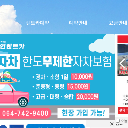
더뉴쏘렌토2026(휘발유)
오늘
을 열지 않습니다.
차종
SUV
연료