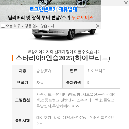
오늘 하루 이창을 열지 않습니다.
오늘 하루 이창을 열지 않습니다.
오늘 하루 이창을 열지 않습니다.
※상기이미지와 실제차량이 다를수 있습니다.
스타리아9인승2025(하이브리드)
차종
승합(RV)
연료
하이브리드
변속기
자동
승차인원
9
가죽시트,금연,네비(매립형),시트열선,운전석에어
모델옵션
백,전동트렁크,전방센서,조수석에어백,핸들열선,
후방센서,후방카메라,ABS,
대여조건 : 나이 만26세~만70세, 면허취득 만2년
특이사항
이상