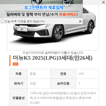
오늘 하루 이창을 열지 않습니다.
오늘 하루 이창을 열지 않습니다.
오늘 하루 이창을 열지 않습니다.
※상기이미지와 실제차량이 다를수 있습니다.
더뉴K5 2025(LPG)3세대(만26세)
차종
중형
연료
LPG
변속기
자동
승차인원
5
가죽시트,금연,네비(매립형),시트열선,운전석에어
모델옵션
백,조수석에어백,핸들열선,후방센서,후방카메
라,ABS,