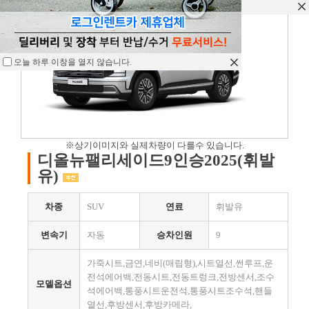
오늘 하루 이창을 열지 않습니다.
오늘 하루 이창을 열지 않습니다.
오늘 하루 이창을 열지 않습니다.
※상기이미지와 실제차량이 다를수 있습니다.
디올뉴팰리세이드9인승2025(휘발
유)
차종
SUV
연료
휘발유
변속기
자동
승차인원
9
가죽시트,금연,네비(매립형),시트열선,썬루프,운
전석에어백,전동시트,전동트렁크,전방센서,조수
모델옵션
석에어백,통풍시트운전석,통풍시트조수석,핸들
열선,후방센서,후방카메라,