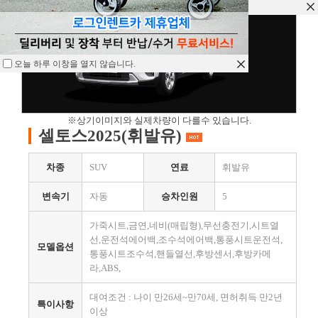
오늘 하루 이창을 열지 않습니다.
오늘 하루 이창을 열지 않습니다.
오늘 하루 이창을 열지 않습니다.
※상기이미지와 실제차량이 다를수 있습니다.
셀토스2025(휘발유)
차종
SUV
연료
휘발유
변속기
자동
승차인원
5
가죽시트,금연,네비(매립형),무선충전기,시트열
선,운전석에어백,조수석에어백,통풍시트운전석,
모델옵션
통풍시트조수석,핸들열선,후방센서,후방카메
라,ABS,
대여조건 : 나이 만26세~만70세, 면허취득 만2년
특이사항
이상