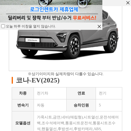
오늘 하루 이창을 열지 않습니다.
오늘 하루 이창을 열지 않습니다.
오늘 하루 이창을 열지 않습니다.
※상기이미지와 실제차량이 다를수 있습니다.
코나-EV(2025)
차종
전기차
연료
전기
변속기
자동
승차인원
5
가죽시트,금연,네비(매립형),시트열선,운전석에어
모델옵션
백,조수석에어백,통풍시트운전석,통풍시트조수
석,핸들열선,후방센서,후방카메라,ABS,