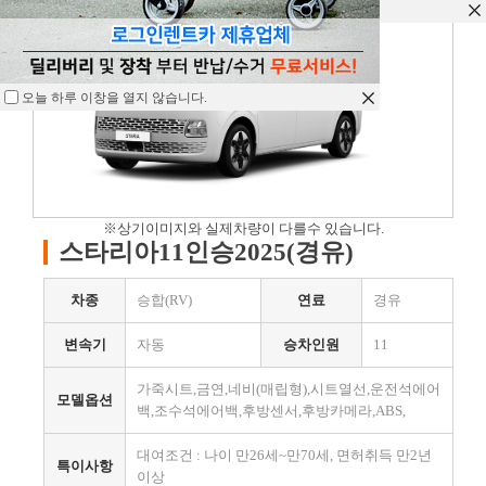
오늘 하루 이창을 열지 않습니다.
오늘 하루 이창을 열지 않습니다.
오늘 하루 이창을 열지 않습니다.
※상기이미지와 실제차량이 다를수 있습니다.
스타리아11인승2025(경유)
차종
승합(RV)
연료
경유
변속기
자동
승차인원
11
가죽시트,금연,네비(매립형),시트열선,운전석에어
모델옵션
백,조수석에어백,후방센서,후방카메라,ABS,
대여조건 : 나이 만26세~만70세, 면허취득 만2년
특이사항
이상