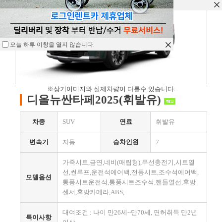
오늘 하루 이창을 열지 않습니다.
오늘 하루 이창을 열지 않습니다.
오늘 하루 이창을 열지 않습니다.
※상기이미지와 실제차량이 다를수 있습니다.
디올뉴싼타페2025(휘발유)
차종
SUV
연료
휘발유
변속기
자동
승차인원
7
가죽시트,금연,네비(매립형),무선충전기,시트열
선,썬루프,운전석에어백,전동시트,조수석에어백,
모델옵션
통풍시트운전석,통풍시트조수석,핸들열선,후방
센서,후방카메라,ABS,
대여조건 : 나이 만26세~만70세, 면허취득 만2년
특이사항