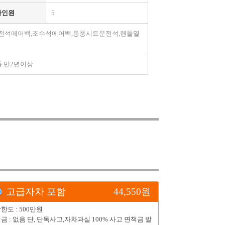
차인원
5
,운전석에어백,조수석에어백,통풍시트운전석,핸들열
득 만2년이상
고급자차 포함
44,550
원
한도 : 500만원
금 : 없음 단, 단독사고,자차과실 100% 사고 면책금 발