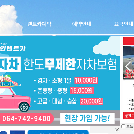
레이2025(만26세)
오늘
을 열지 않습니다.
차종
경차