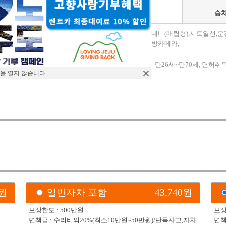
변속기
자동
승
가죽시트,금연,네비(매립형),시트열선
모델옵션
선,후방센서,후방카메라,
특이사항
대여조건 : 나이 만26세~만70세, 면허취
을 열지 않습니다.
)
원
일반자차 포함
43,740
원
보상한도 : 500만원
보상
면책금 : 수리비의20%(최소10만원~50만원)/단독사고,자차
면책