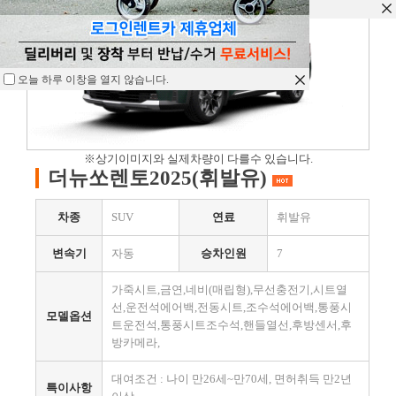
오늘 하루 이창을 열지 않습니다.
오늘 하루 이창을 열지 않습니다.
오늘 하루 이창을 열지 않습니다.
※상기이미지와 실제차량이 다를수 있습니다.
더뉴쏘렌토2025(휘발유)
차종
SUV
연료
휘발유
변속기
자동
승차인원
7
가죽시트,금연,네비(매립형),무선충전기,시트열
선,운전석에어백,전동시트,조수석에어백,통풍시
모델옵션
트운전석,통풍시트조수석,핸들열선,후방센서,후
방카메라,
대여조건 : 나이 만26세~만70세, 면허취득 만2년
특이사항