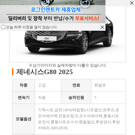
오늘 하루 이창을 열지 않습니다.
오늘 하루 이창을 열지 않습니다.
오늘 하루 이창을 열지 않습니다.
※상기이미지와 실제차량이 다를수 있습니다.
제네시스G80 2025
차종
고급
연료
휘발유
변속기
자동
승차인원
5
가죽시트,금연,네비(매립형),시트열선,썬루프,운
전석에어백,전동트렁크,조수석에어백,통풍시트
모델옵션
운전석,통풍시트조수석,핸들열선,후방센서,후방
카메라,ABS,HUD,