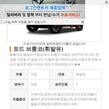
오늘 하루 이창을 열지 않습니다.
오늘 하루 이창을 열지 않습니다.
오늘 하루 이창을 열지 않습니다.
※상기이미지와 실제차량이 다를수 있습니다.
포드 브롱코(휘발유)
★★지프-랭글러 차량과 포드 브롱코 차량은 오픈카가 아니며, 천
장을 오픈할 수 없습니다. 이용에 참고부탁드리며,고장으로 인해 수
리가 필요한 경우 수리비 전액 고객부담입니다.★★
차종
수입
연료
휘발유
변속기
자동
승차인원
5
가죽시트,금연,시트열선,안드로이드오토,애플카
모델옵션
플레이,운전석에어백,전동시트,조수석에어백,핸
들열선,후방센서,후방카메라,ABS,