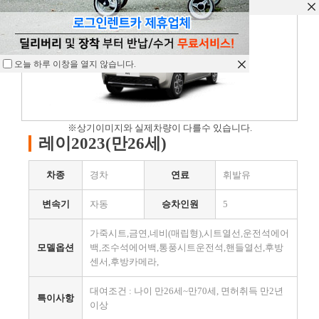
오늘 하루 이창을 열지 않습니다.
오늘 하루 이창을 열지 않습니다.
오늘 하루 이창을 열지 않습니다.
※상기이미지와 실제차량이 다를수 있습니다.
레이2023(만26세)
차종
경차
연료
휘발유
변속기
자동
승차인원
5
가죽시트,금연,네비(매립형),시트열선,운전석에어
모델옵션
백,조수석에어백,통풍시트운전석,핸들열선,후방
센서,후방카메라,
대여조건 : 나이 만26세~만70세, 면허취득 만2년
특이사항
이상