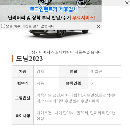
오늘 하루 이창을 열지 않습니다.
오늘 하루 이창을 열지 않습니다.
오늘 하루 이창을 열지 않습니다.
※상기이미지와 실제차량이 다를수 있습니다.
모닝2023
차종
경차
연료
휘발유
변속기
자동
승차인원
5
가죽시트,금연,네비(매립형),시트열선,운전석에어
모델옵션
백,조수석에어백,후방센서,후방카메라,
대여조건 : 나이 만26세~만70세, 면허취득 만2년
특이사항
이상