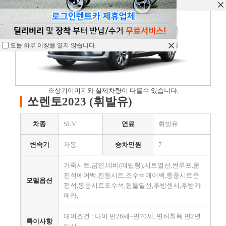
오늘 하루 이창을 열지 않습니다.
오늘 하루 이창을 열지 않습니다.
오늘 하루 이창을 열지 않습니다.
※상기이미지와 실제차량이 다를수 있습니다.
쏘렌토2023 (휘발유)
차종
SUV
연료
휘발유
변속기
자동
승차인원
7
가죽시트,금연,네비(매립형),시트열선,썬루프,운
전석에어백,전동시트,조수석에어백,통풍시트운
모델옵션
전석,통풍시트조수석,핸들열선,후방센서,후방카
메라,
대여조건 : 나이 만26세~만70세, 면허취득 만2년
특이사항