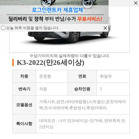
오늘 하루 이창을 열지 않습니다.
오늘 하루 이창을 열지 않습니다.
오늘 하루 이창을 열지 않습니다.
※상기이미지와 실제차량이 다를수 있습니다.
K3-2022(만26세이상)
차종
준중형
연료
휘발유
변속기
자동
승차인원
5
가죽시트,금연,네비(매립형),시트열선,운전석에어
모델옵션
백,조수석에어백,후방센서,후방카메라,
대여조건 : 나이 만26세이상~만70세, 면허취득 만
특이사항
2년이상