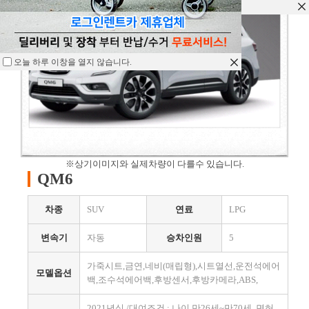
오늘 하루 이창을 열지 않습니다.
오늘 하루 이창을 열지 않습니다.
오늘 하루 이창을 열지 않습니다.
※상기이미지와 실제차량이 다를수 있습니다.
QM6
차종
SUV
연료
LPG
변속기
자동
승차인원
5
가죽시트,금연,네비(매립형),시트열선,운전석에어
모델옵션
백,조수석에어백,후방센서,후방카메라,ABS,
2021년식 /대여조건 : 나이 만26세~만70세, 면허