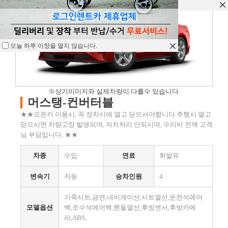
오늘 하루 이창을 열지 않습니다.
오늘 하루 이창을 열지 않습니다.
오늘 하루 이창을 열지 않습니다.
※상기이미지와 실제차량이 다를수 있습니다.
머스탱-컨버터블
★★오픈카 이용시, 꼭 정차시에 열고 닫으셔야합니다.주행시 열고
닫으시면 차량고장 발생되며, 자차처리 안되시며, 수리비 전액 고객
님 부담입니다. ★★
차종
수입
연료
휘발유
변속기
자동
승차인원
4
가죽시트,금연,네비게이션,시트열선,운전석에어
모델옵션
백,조수석에어백,핸들열선,후방센서,후방카메
라,ABS,