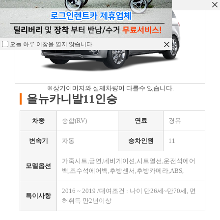
오늘 하루 이창을 열지 않습니다.
오늘 하루 이창을 열지 않습니다.
오늘 하루 이창을 열지 않습니다.
※상기이미지와 실제차량이 다를수 있습니다.
올뉴카니발11인승
차종
승합(RV)
연료
경유
변속기
자동
승차인원
11
가죽시트,금연,네비게이션,시트열선,운전석에어
모델옵션
백,조수석에어백,후방센서,후방카메라,ABS,
2016 ~ 2019 /대여조건 : 나이 만26세~만70세, 면
특이사항
허취득 만2년이상