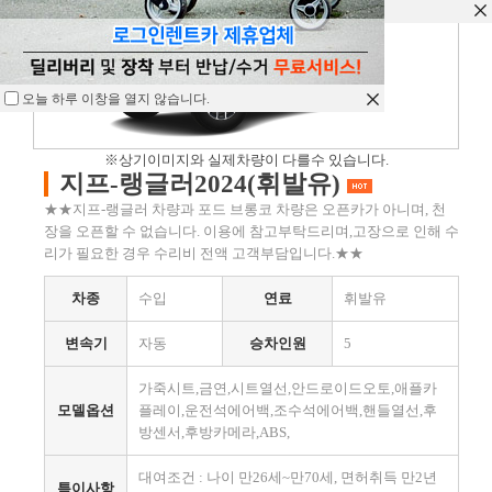
오늘 하루 이창을 열지 않습니다.
오늘 하루 이창을 열지 않습니다.
오늘 하루 이창을 열지 않습니다.
※상기이미지와 실제차량이 다를수 있습니다.
지프-랭글러2024(휘발유)
★★지프-랭글러 차량과 포드 브롱코 차량은 오픈카가 아니며, 천
장을 오픈할 수 없습니다. 이용에 참고부탁드리며,고장으로 인해 수
리가 필요한 경우 수리비 전액 고객부담입니다.★★
차종
수입
연료
휘발유
변속기
자동
승차인원
5
가죽시트,금연,시트열선,안드로이드오토,애플카
모델옵션
플레이,운전석에어백,조수석에어백,핸들열선,후
방센서,후방카메라,ABS,
대여조건 : 나이 만26세~만70세, 면허취득 만2년
특이사항