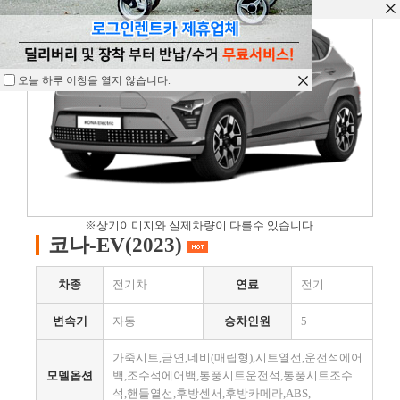
오늘 하루 이창을 열지 않습니다.
오늘 하루 이창을 열지 않습니다.
오늘 하루 이창을 열지 않습니다.
※상기이미지와 실제차량이 다를수 있습니다.
코나-EV(2023)
차종
전기차
연료
전기
변속기
자동
승차인원
5
가죽시트,금연,네비(매립형),시트열선,운전석에어
모델옵션
백,조수석에어백,통풍시트운전석,통풍시트조수
석,핸들열선,후방센서,후방카메라,ABS,