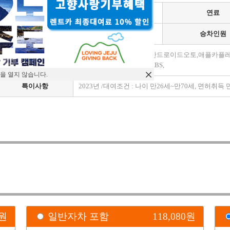
차종
수입
연료
변속기
자동
승차인원
가죽시트,금연,시트열선,안드로이드오토,애플카플
모델옵션
선,후방센서,후방카메라,ABS,
을 열지 않습니다.
특이사항
2023년 /대여조건 : 나이 만26세~만70세, 면허취득
)
원
일반자차 포함
118,080
원