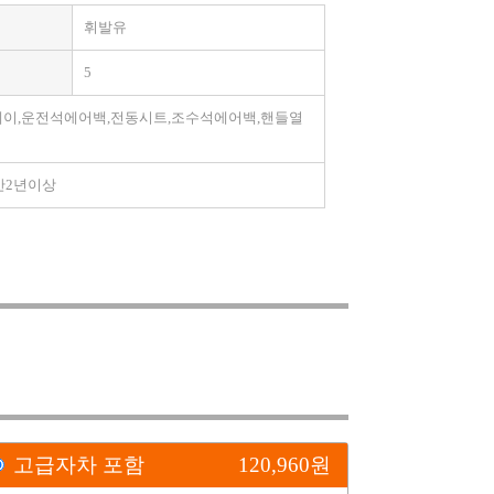
휘발유
5
레이,운전석에어백,전동시트,조수석에어백,핸들열
 만2년이상
고급자차 포함
120,960
원