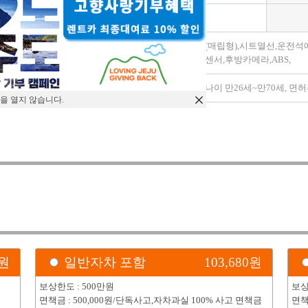
변속기
자동
가죽시트,금연,네비(매립형),시트열선,운전
모델옵션
수석,핸들열선,후방센서,후방카메라,ABS,
특이사항
2024년 /대여조건 : 나이 만26세~만70세, 
을 열지 않습니다.
)
원
일반자차 포함
103,680
원
보상한도 : 500만원
보상
면책금 : 500,000원/단독사고,자차과실 100% 사고 면책금
면책