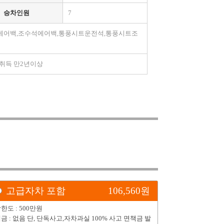
승차인원
7
석에어백,조수석에어백,통풍시트운전석,통풍시트조
면허취득 만2년이상
고급자차 포함
106,560
원
한도 : 500만원
금 : 없음 단, 단독사고,자차과실 100% 사고 면책금 발