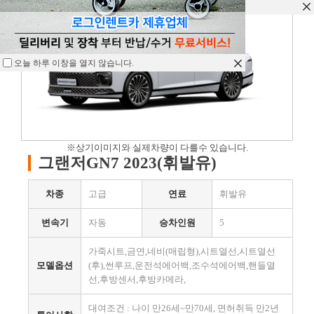
오늘 하루 이창을 열지 않습니다.
오늘 하루 이창을 열지 않습니다.
오늘 하루 이창을 열지 않습니다.
※상기이미지와 실제차량이 다를수 있습니다.
그랜저GN7 2023(휘발유)
차종
고급
연료
휘발유
변속기
자동
승차인원
5
가죽시트,금연,네비(매립형),시트열선,시트열선
모델옵션
(후),썬루프,운전석에어백,조수석에어백,핸들열
선,후방센서,후방카메라,
대여조건 : 나이 만26세~만70세, 면허취득 만2년