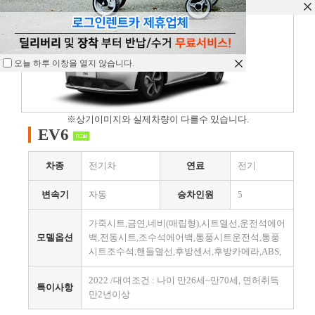
오늘 하루 이창을 열지 않습니다.
오늘 하루 이창을 열지 않습니다.
오늘 하루 이창을 열지 않습니다.
※상기이미지와 실제차량이 다를수 있습니다.
EV6
차종
전기차
연료
전기
변속기
자동
승차인원
5
가죽시트,금연,네비(매립형),시트열선,운전석에어
모델옵션
백,전동시트,조수석에어백,통풍시트운전석,통풍
시트조수석,핸들열선,후방센서,후방카메라,ABS,
2022 /대여조건 : 나이 만26세~만70세, 면허취득
특이사항
만2년이상