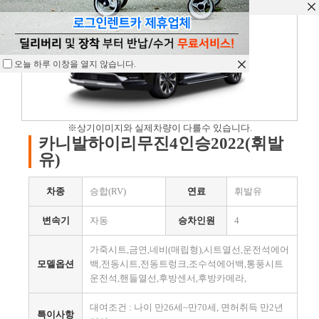
오늘 하루 이창을 열지 않습니다.
오늘 하루 이창을 열지 않습니다.
오늘 하루 이창을 열지 않습니다.
※상기이미지와 실제차량이 다를수 있습니다.
카니발하이리무진4인승2022(휘발
유)
차종
승합(RV)
연료
휘발유
변속기
자동
승차인원
4
가죽시트,금연,네비(매립형),시트열선,운전석에어
모델옵션
백,전동시트,전동트렁크,조수석에어백,통풍시트
운전석,핸들열선,후방센서,후방카메라,
대여조건 : 나이 만26세~만70세, 면허취득 만2년
특이사항