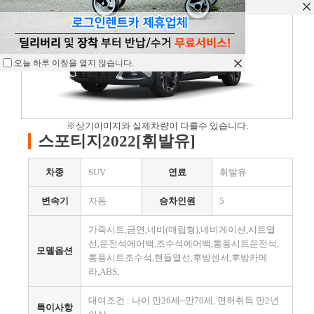
오늘 하루 이창을 열지 않습니다.
오늘 하루 이창을 열지 않습니다.
오늘 하루 이창을 열지 않습니다.
※상기이미지와 실제차량이 다를수 있습니다.
스포티지2022[휘발유]
차종
SUV
연료
휘발유
변속기
자동
승차인원
5
가죽시트,금연,네비(매립형),네비게이션,시트열
선,운전석에어백,조수석에어백,통풍시트운전석,
모델옵션
통풍시트조수석,핸들열선,후방센서,후방카메
라,ABS,
대여조건 : 나이 만26세~만70세, 면허취득 만2년
특이사항