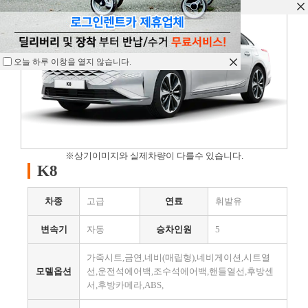
오늘 하루 이창을 열지 않습니다.
오늘 하루 이창을 열지 않습니다.
오늘 하루 이창을 열지 않습니다.
※상기이미지와 실제차량이 다를수 있습니다.
K8
차종
고급
연료
휘발유
변속기
자동
승차인원
5
가죽시트,금연,네비(매립형),네비게이션,시트열
모델옵션
선,운전석에어백,조수석에어백,핸들열선,후방센
서,후방카메라,ABS,