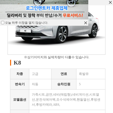
오늘 하루 이창을 열지 않습니다.
오늘 하루 이창을 열지 않습니다.
오늘 하루 이창을 열지 않습니다.
※상기이미지와 실제차량이 다를수 있습니다.
K8
차종
고급
연료
휘발유
변속기
자동
승차인원
5
가죽시트,금연,네비(매립형),네비게이션,시트열
모델옵션
선,운전석에어백,조수석에어백,핸들열선,후방센
서,후방카메라,ABS,