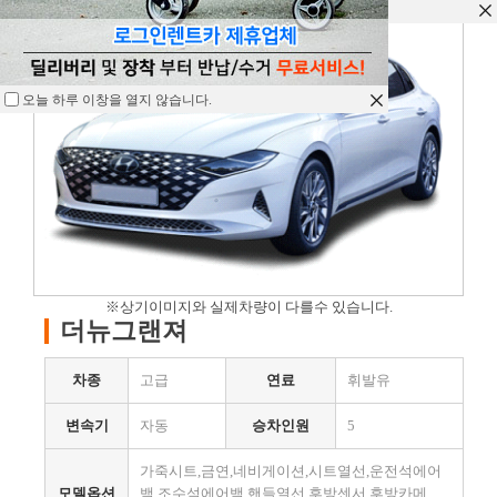
오늘 하루 이창을 열지 않습니다.
오늘 하루 이창을 열지 않습니다.
오늘 하루 이창을 열지 않습니다.
※상기이미지와 실제차량이 다를수 있습니다.
더뉴그랜져
차종
고급
연료
휘발유
변속기
자동
승차인원
5
가죽시트,금연,네비게이션,시트열선,운전석에어
모델옵션
백,조수석에어백,핸들열선,후방센서,후방카메