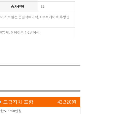
승차인원
12
이어,시트열선,운전석에어백,조수석에어백,후방센
6세~만70세, 면허취득 만2년이상
고급자차 포함
43,320
원
한도 : 500만원