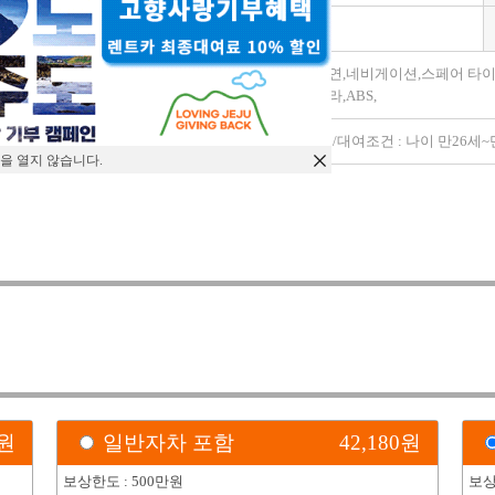
변속기
자동
가죽시트,금연,네비게이션,스페어 타
모델옵션
서,후방카메라,ABS,
특이사항
2020 ~ 2020 /대여조건 : 나이 만2
을 열지 않습니다.
)
원
일반자차 포함
42,180
원
보상한도 : 500만원
보상