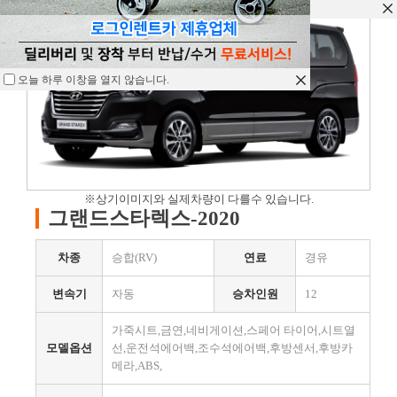
오늘 하루 이창을 열지 않습니다.
오늘 하루 이창을 열지 않습니다.
오늘 하루 이창을 열지 않습니다.
※상기이미지와 실제차량이 다를수 있습니다.
그랜드스타렉스-2020
차종
승합(RV)
연료
경유
변속기
자동
승차인원
12
가죽시트,금연,네비게이션,스페어 타이어,시트열
모델옵션
선,운전석에어백,조수석에어백,후방센서,후방카
메라,ABS,