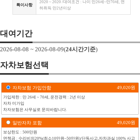
2020 ~ 2020 /대여조건 : 나이 만26세~만70세, 면
특이사항
허취득 만2년이상
대여기간
2026-08-08 ~ 2026-08-09
(
24
시간기준
)
자차보험선택
49,020
원
자차보험 가입안함
가입제한 : 만 26세 ~ 70세, 운전경력 : 2년 이상
자차 미가입
차자보험은 사무실로 문의바랍니다.
49,020
원
일반자차 포함
보상한도 : 500만원
면책금 : 수리비의20%(최소10만원~50만원)/단독사고,자차과실 100% 사고