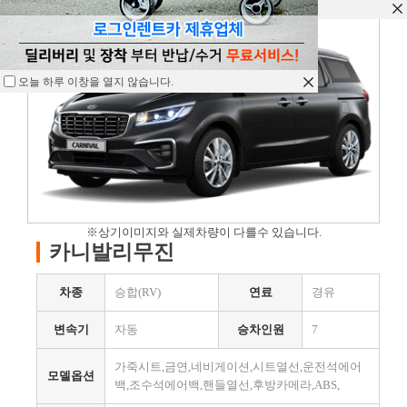
오늘 하루 이창을 열지 않습니다.
오늘 하루 이창을 열지 않습니다.
오늘 하루 이창을 열지 않습니다.
※상기이미지와 실제차량이 다를수 있습니다.
카니발리무진
차종
승합(RV)
연료
경유
변속기
자동
승차인원
7
가죽시트,금연,네비게이션,시트열선,운전석에어
모델옵션
백,조수석에어백,핸들열선,후방카메라,ABS,