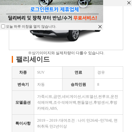
오늘 하루 이창을 열지 않습니다.
오늘 하루 이창을 열지 않습니다.
오늘 하루 이창을 열지 않습니다.
※상기이미지와 실제차량이 다를수 있습니다.
팰리세이드
차종
SUV
연료
경유
변속기
자동
승차인원
8
가죽시트,금연,네비게이션,시트열선,썬루프,운전
모델옵션
석에어백,조수석에어백,핸들열선,후방센서,후방
카메라,ABS,
2019 ~ 2019 /대여조건 : 나이 만26세~만70세, 면
특이사항
허취득 만2년이상