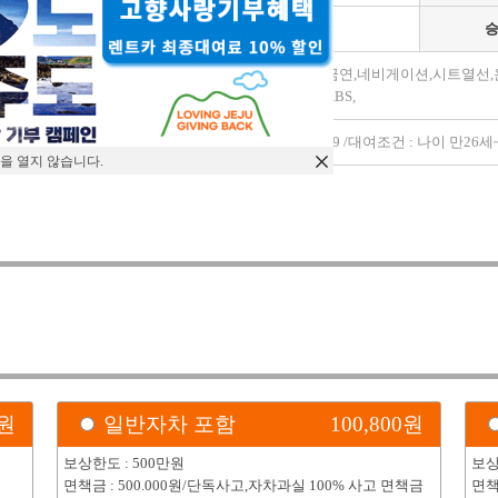
변속기
자동
가죽시트,금연,네비게이션,시트열선
모델옵션
방카메라,ABS,
특이사항
2019 ~ 2019 /대여조건 : 나이 만
을 열지 않습니다.
)
원
일반자차 포함
100,800
원
보상한도 : 500만원
보상
면책금 : 500.000원/단독사고,자차과실 100% 사고 면책금
면책