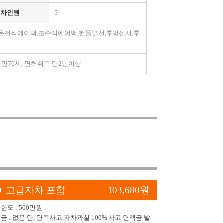
승차인원
5
,운전석에어백,조수석에어백,핸들열선,후방센서,후
26세~만70세, 면허취득 만2년이상
고급자차 포함
103,680
원
한도 : 500만원
금 : 없음 단, 단독사고,자차과실 100% 사고 면책금 발