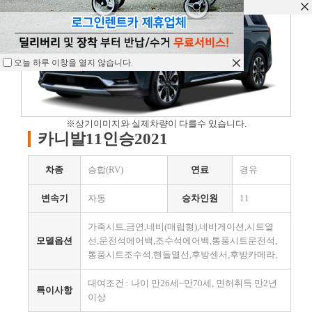
오늘 하루 이창을 열지 않습니다.
오늘 하루 이창을 열지 않습니다.
오늘 하루 이창을 열지 않습니다.
※상기이미지와 실제차량이 다를수 있습니다.
카니발11인승2021
차종
승합(RV)
연료
경유
변속기
자동
승차인원
11
가죽시트,금연,네비(매립형),네비게이션,시트열
모델옵션
선,운전석에어백,조수석에어백,통풍시트운전석,
통풍시트조수석,핸들열선,후방센서,후방카메라,
대여조건 : 나이 만26세~만70세, 면허취득 만2년
특이사항
이상