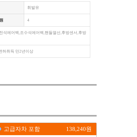
휘발유
원
4
운전석에어백,조수석에어백,핸들열선,후방센서,후방
세, 면허취득 만2년이상
고급자차 포함
138,240
원