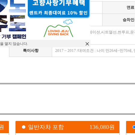
차종
수입
연료
변속기
자동
승차인
가죽시트,금연,네비게이션,시트열선,썬루프,
모델옵션
카메라,ABS,
을 열지 않습니다.
특이사항
2017 ~ 2017 /대여조건 : 나이 만26세~만70
)
원
일반자차 포함
136,080
원