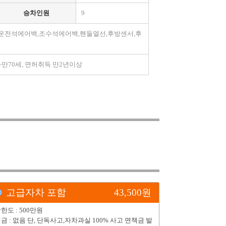
승차인원
9
,운전석에어백,조수석에어백,핸들열선,후방센서,후
26세~만70세, 면허취득 만2년이상
고급자차 포함
43,500
원
한도 : 500만원
금 : 없음 단, 단독사고,자차과실 100% 사고 면책금 발