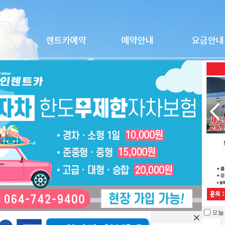
올뉴카니발9인승
오늘
을 열지 않습니다.
차종
승합(RV)