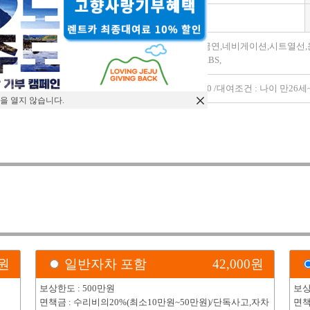
변속기
자동
가죽시트,금연,네비게이션,시트열선
모델옵션
방카메라,ABS,
특이사항
2016 ~ 2020 /대여조건 : 나이 만
을 열지 않습니다.
)
원
일반자차 포함
42,000
원
보상한도 : 500만원
보상
면책금 : 수리비의20%(최소10만원~50만원)/단독사고,자차
면책